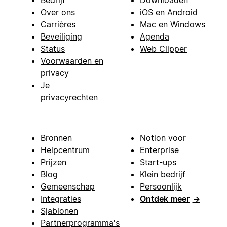
Over ons
iOS en Android
Carrières
Mac en Windows
Beveiliging
Agenda
Status
Web Clipper
Voorwaarden en
privacy
Je
privacyrechten
Bronnen
Notion voor
Helpcentrum
Enterprise
Prijzen
Start-ups
Blog
Klein bedrijf
Gemeenschap
Persoonlijk
Integraties
Ontdek meer
→
Sjablonen
Partnerprogramma's