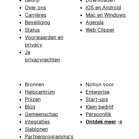
Over ons
iOS en Android
Carrières
Mac en Windows
Beveiliging
Agenda
Status
Web Clipper
Voorwaarden en
privacy
Je
privacyrechten
Bronnen
Notion voor
Helpcentrum
Enterprise
Prijzen
Start-ups
Blog
Klein bedrijf
Gemeenschap
Persoonlijk
Integraties
Ontdek meer
→
Sjablonen
Partnerprogramma's