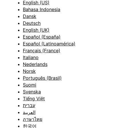
English (US)
Bahasa Indonesia
Dansk
Deutsch
English (UK)
Español (España)
Español (Latinoamérica)
Français (France)
Italiano
Nederlands
Norsk
Português (Brasil)
Suomi
Svenska
Tiếng Việt
עברית
العربية
ภาษาไทย
한국어