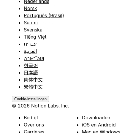
Nederlands
Norsk
Português (Brasil)
Suomi
Svenska
Tiếng Việt
עברית
العربية
ภาษาไทย
한국어
日本語
简体中文
繁體中文
Cookie-instellingen
© 2026 Notion Labs, Inc.
Bedrijf
Downloaden
Over ons
iOS en Android
Carrières
Mac en Windows