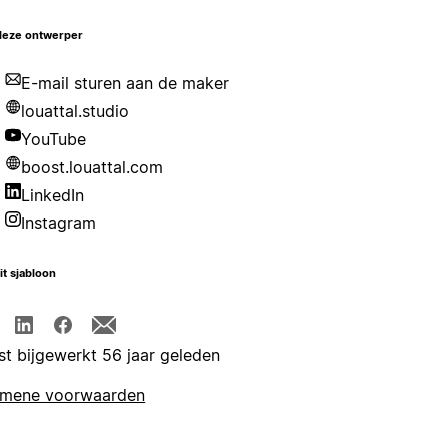
deze ontwerper
E-mail sturen aan de maker
louattal.studio
YouTube
boost.louattal.com
LinkedIn
Instagram
it sjabloon
st bijgewerkt 56 jaar geleden
emene voorwaarden