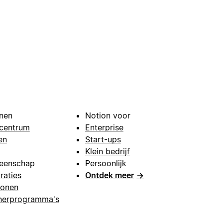
nen
Notion voor
centrum
Enterprise
en
Start-ups
Klein bedrijf
eenschap
Persoonlijk
raties
Ontdek meer
→
lonen
nerprogramma's