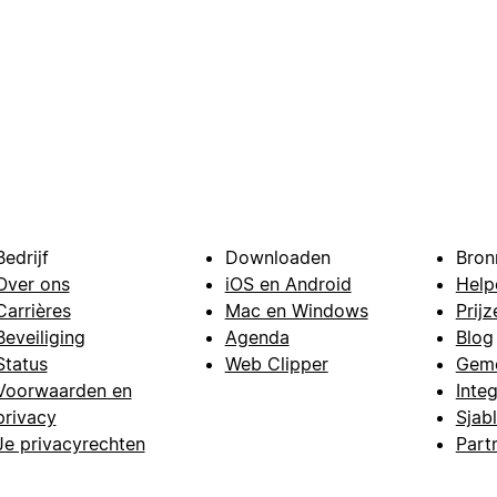
Bedrijf
Downloaden
Bron
Over ons
iOS en Android
Help
Carrières
Mac en Windows
Prijz
Beveiliging
Agenda
Blog
Status
Web Clipper
Gem
Voorwaarden en
Integ
privacy
Sjab
Je privacyrechten
Part