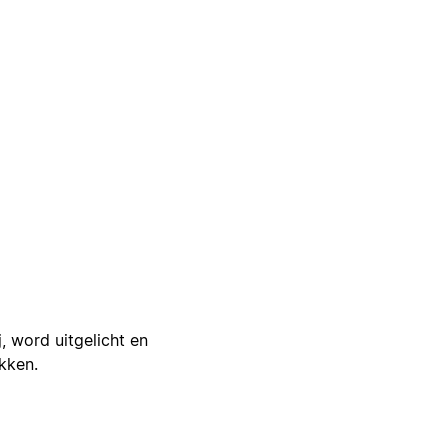
j, word uitgelicht en
ikken.