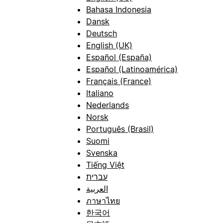
Bahasa Indonesia
Dansk
Deutsch
English (UK)
Español (España)
Español (Latinoamérica)
Français (France)
Italiano
Nederlands
Norsk
Português (Brasil)
Suomi
Svenska
Tiếng Việt
עברית
العربية
ภาษาไทย
한국어