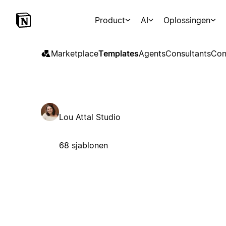
Product
AI
Oplossingen
Marketplace
Templates
Agents
Consultants
Con
Lou Attal Studio
68 sjablonen