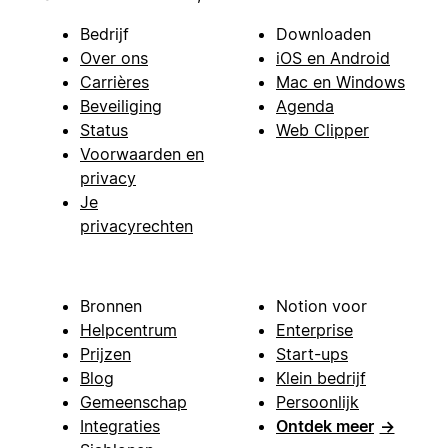
Bedrijf
Downloaden
Over ons
iOS en Android
Carrières
Mac en Windows
Beveiliging
Agenda
Status
Web Clipper
Voorwaarden en
privacy
Je
privacyrechten
Bronnen
Notion voor
Helpcentrum
Enterprise
Prijzen
Start-ups
Blog
Klein bedrijf
Gemeenschap
Persoonlijk
Integraties
Ontdek meer
→