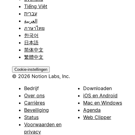
Tiếng Việt
עברית
العربية
ภาษาไทย
한국어
日本語
简体中文
繁體中文
Cookie-instellingen
© 2026 Notion Labs, Inc.
Bedrijf
Downloaden
Over ons
iOS en Android
Carrières
Mac en Windows
Beveiliging
Agenda
Status
Web Clipper
Voorwaarden en
privacy