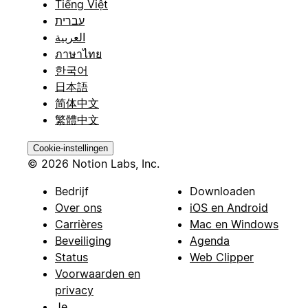
Tiếng Việt
עברית
العربية
ภาษาไทย
한국어
日本語
简体中文
繁體中文
Cookie-instellingen
© 2026 Notion Labs, Inc.
Bedrijf
Downloaden
Over ons
iOS en Android
Carrières
Mac en Windows
Beveiliging
Agenda
Status
Web Clipper
Voorwaarden en
privacy
Je