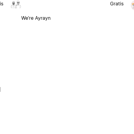
is
Gratis
We’re Ayrayn
l