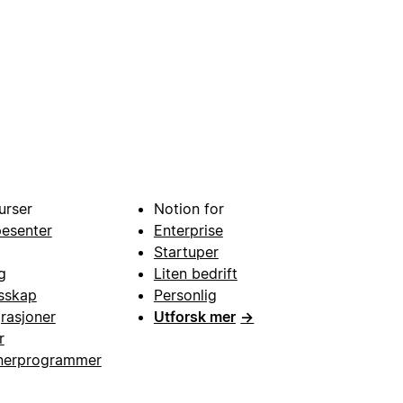
urser
Notion for
pesenter
Enterprise
Startuper
g
Liten bedrift
esskap
Personlig
grasjoner
Utforsk mer
→
r
nerprogrammer