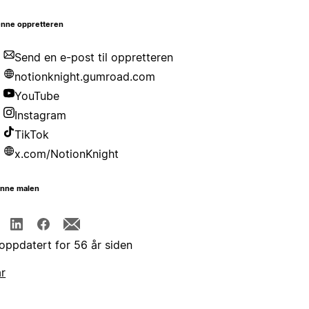
nne oppretteren
Send en e-post til oppretteren
notionknight.gumroad.com
YouTube
Instagram
TikTok
x.com/NotionKnight
enne malen
 oppdatert for 56 år siden
år