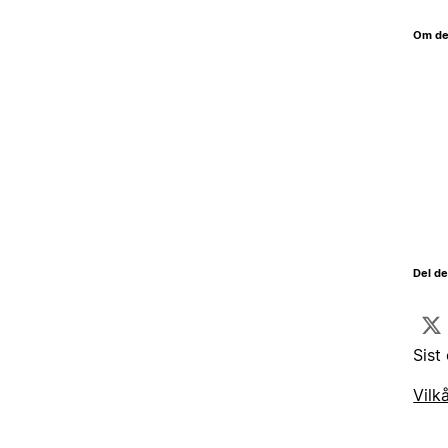
Om de
Del d
Sist
Vilk