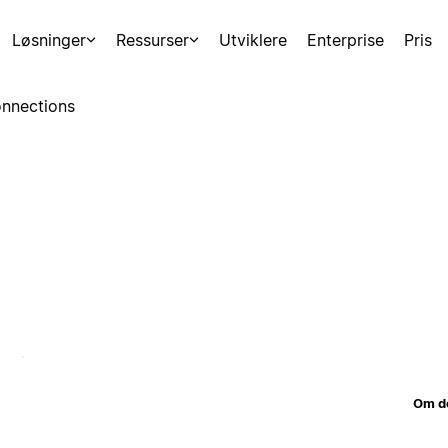
Løsninger
Ressurser
Utviklere
Enterprise
Pris
nnections
Om d