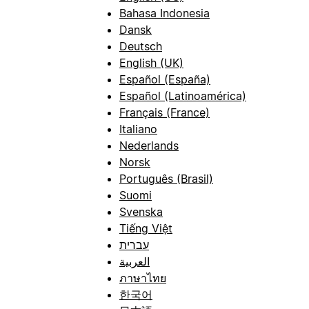
Bahasa Indonesia
Dansk
Deutsch
English (UK)
Español (España)
Español (Latinoamérica)
Français (France)
Italiano
Nederlands
Norsk
Português (Brasil)
Suomi
Svenska
Tiếng Việt
עברית
العربية
ภาษาไทย
한국어