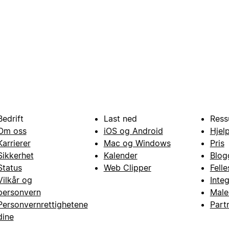
Bedrift
Last ned
Ress
Om oss
iOS og Android
Hjel
Karrierer
Mac og Windows
Pris
Sikkerhet
Kalender
Blog
Status
Web Clipper
Fell
Vilkår og
Inte
personvern
Male
Personvernrettighetene
Part
dine