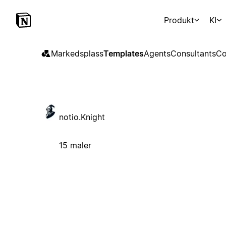
Produkt
KI
Markedsplass
Templates
Agents
Consultants
Co
notio.Knight
15 maler