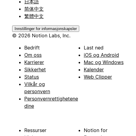
日本語
简体中文
繁體中文
Innstillinger for informasjonskapsler
© 2026 Notion Labs, Inc.
Bedrift
Last ned
Om oss
iOS og Android
Karrierer
Mac og Windows
Sikkerhet
Kalender
Status
Web Clipper
Vilkår og
personvern
Personvernrettighetene
dine
Ressurser
Notion for