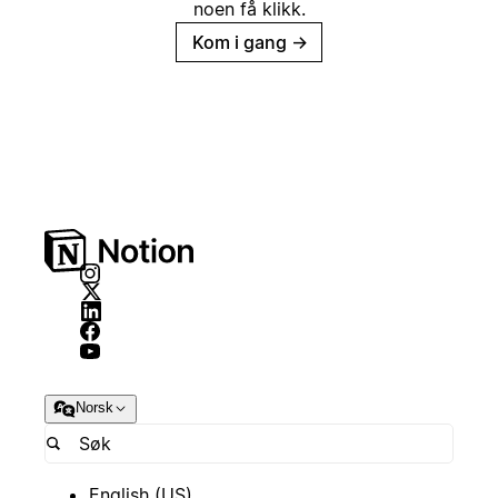
noen få klikk.
Kom i gang
→
Norsk
English (US)