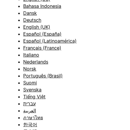
Bahasa Indonesia
Dansk
Deutsch
English (UK)
Español (España)
Español (Latinoamérica)
Français (France)
Italiano
Nederlands
Norsk
Português (Brasil)
Suomi
Svenska
Tiếng Việt
עברית
العربية
ภาษาไทย
한국어