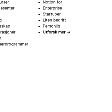
urser
Notion for
pesenter
Enterprise
Startuper
g
Liten bedrift
esskap
Personlig
grasjoner
Utforsk mer
→
r
nerprogrammer