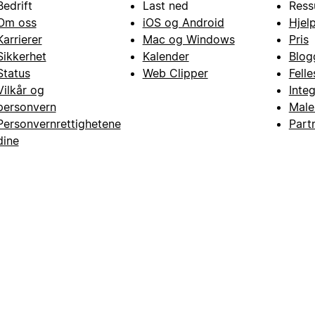
Bedrift
Last ned
Ress
Om oss
iOS og Android
Hjel
Karrierer
Mac og Windows
Pris
Sikkerhet
Kalender
Blog
Status
Web Clipper
Fell
Vilkår og
Inte
personvern
Male
Personvernrettighetene
Part
dine