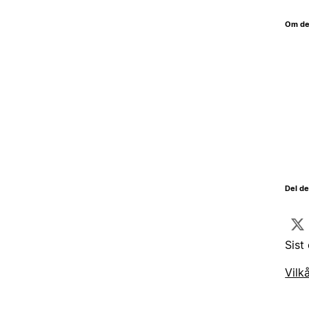
Om de
Del d
Sist
Vilk