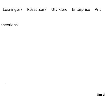
Løsninger
Ressurser
Utviklere
Enterprise
Pris
nnections
Om d