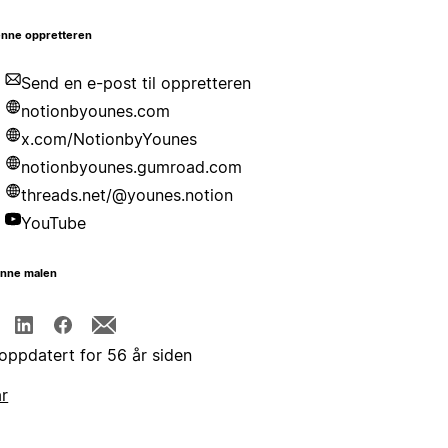
nne oppretteren
Send en e-post til oppretteren
notionbyounes.com
x.com/NotionbyYounes
notionbyounes.gumroad.com
threads.net/@younes.notion
YouTube
enne malen
 oppdatert for 56 år siden
år