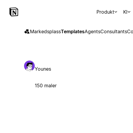
Produkt
KI
Markedsplass
Templates
Agents
Consultants
Co
Younes
150 maler