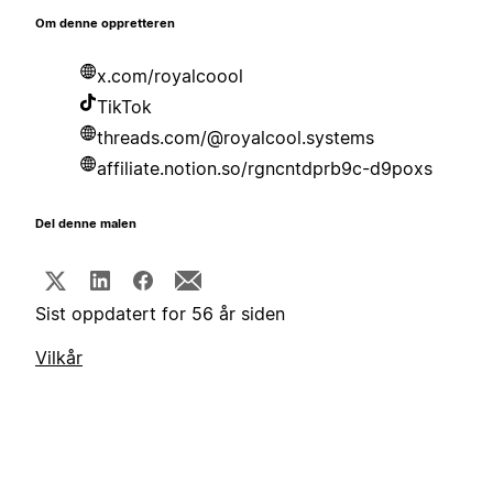
Om denne oppretteren
x.com/royalcoool
TikTok
threads.com/@royalcool.systems
affiliate.notion.so/rgncntdprb9c-d9poxs
Del denne malen
Sist oppdatert for 56 år siden
Vilkår