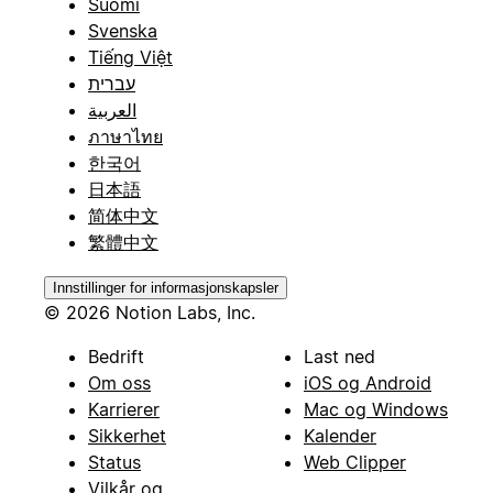
Suomi
Svenska
Tiếng Việt
עברית
العربية
ภาษาไทย
한국어
日本語
简体中文
繁體中文
Innstillinger for informasjonskapsler
© 2026 Notion Labs, Inc.
Bedrift
Last ned
Om oss
iOS og Android
Karrierer
Mac og Windows
Sikkerhet
Kalender
Status
Web Clipper
Vilkår og