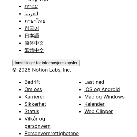
עברית
العربية
ภาษาไทย
한국어
日本語
简体中文
繁體中文
Innstillinger for informasjonskapsler
© 2026 Notion Labs, Inc.
Bedrift
Last ned
Om oss
iOS og Android
Karrierer
Mac og Windows
Sikkerhet
Kalender
Status
Web Clipper
Vilkår og
personvern
Personvernrettighetene