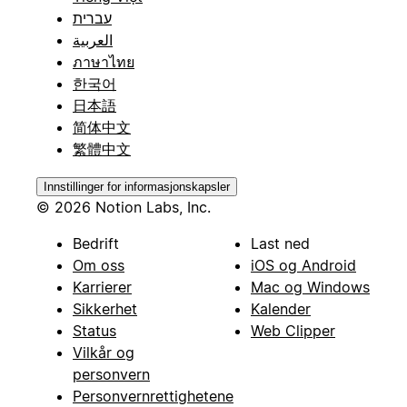
עברית
العربية
ภาษาไทย
한국어
日本語
简体中文
繁體中文
Innstillinger for informasjonskapsler
© 2026 Notion Labs, Inc.
Bedrift
Last ned
Om oss
iOS og Android
Karrierer
Mac og Windows
Sikkerhet
Kalender
Status
Web Clipper
Vilkår og
personvern
Personvernrettighetene