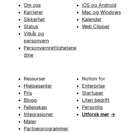
Om oss
iOS og Android
Karrierer
Mac og Windows
Sikkerhet
Kalender
Status
Web Clipper
Vilkår og
personvern
Personvernrettighetene
dine
Ressurser
Notion for
Hjelpesenter
Enterprise
Pris
Startuper
Blogg
Liten bedrift
Fellesskap
Personlig
Integrasjoner
Utforsk mer
→
Maler
Partnerprogrammer