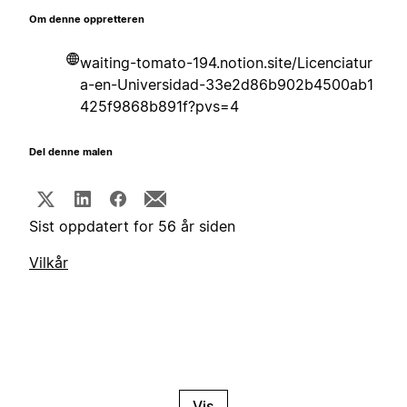
Om denne oppretteren
waiting-tomato-194.notion.site/Licenciatur
a-en-Universidad-33e2d86b902b4500ab1
425f9868b891f?pvs=4
Del denne malen
Sist oppdatert for 56 år siden
Vilkår
Vis