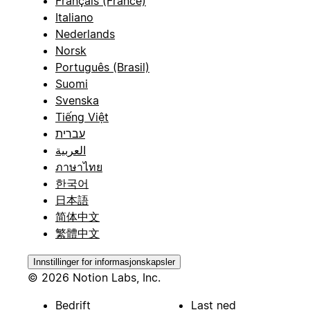
Français (France)
Italiano
Nederlands
Norsk
Português (Brasil)
Suomi
Svenska
Tiếng Việt
עברית
العربية
ภาษาไทย
한국어
日本語
简体中文
繁體中文
Innstillinger for informasjonskapsler
© 2026 Notion Labs, Inc.
Bedrift
Last ned