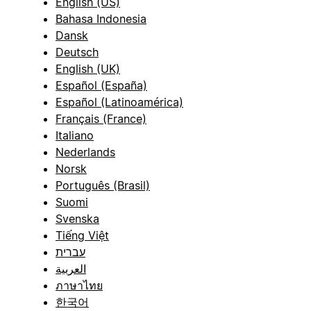
English (US)
Bahasa Indonesia
Dansk
Deutsch
English (UK)
Español (España)
Español (Latinoamérica)
Français (France)
Italiano
Nederlands
Norsk
Português (Brasil)
Suomi
Svenska
Tiếng Việt
עברית
العربية
ภาษาไทย
한국어