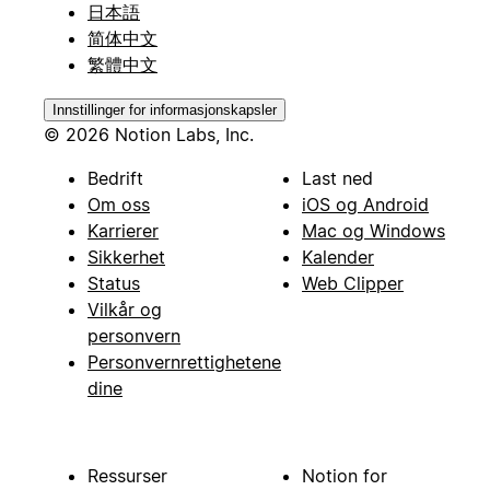
日本語
简体中文
繁體中文
Innstillinger for informasjonskapsler
© 2026 Notion Labs, Inc.
Bedrift
Last ned
Om oss
iOS og Android
Karrierer
Mac og Windows
Sikkerhet
Kalender
Status
Web Clipper
Vilkår og
personvern
Personvernrettighetene
dine
Ressurser
Notion for