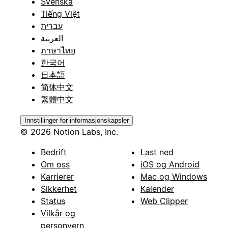
Svenska
Tiếng Việt
עברית
العربية
ภาษาไทย
한국어
日本語
简体中文
繁體中文
Innstillinger for informasjonskapsler
© 2026 Notion Labs, Inc.
Bedrift
Last ned
Om oss
iOS og Android
Karrierer
Mac og Windows
Sikkerhet
Kalender
Status
Web Clipper
Vilkår og
personvern