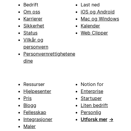
Bedrift
Last ned
Om oss
iOS og Android
Karrierer
Mac og Windows
Sikkerhet
Kalender
Status
Web Clipper
Vilkår og
personvern
Personvernrettighetene
dine
Ressurser
Notion for
Hjelpesenter
Enterprise
Pris
Startuper
Blogg
Liten bedrift
Fellesskap
Personlig
Integrasjoner
Utforsk mer
→
Maler