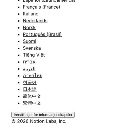
Español (Latinoamérica)
Français (France)
Italiano
Nederlands
Norsk
Português (Brasil)
Suomi
Svenska
Tiếng Việt
עברית
العربية
ภาษาไทย
한국어
日本語
简体中文
繁體中文
Innstillinger for informasjonskapsler
© 2026 Notion Labs, Inc.