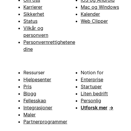
Om oss
iOS og Android
Karrierer
Mac og Windows
Sikkerhet
Kalender
Status
Web Clipper
Vilkår og
personvern
Personvernrettighetene
dine
Ressurser
Notion for
Hjelpesenter
Enterprise
Pris
Startuper
Blogg
Liten bedrift
Fellesskap
Personlig
Integrasjoner
Utforsk mer
→
Maler
Partnerprogrammer