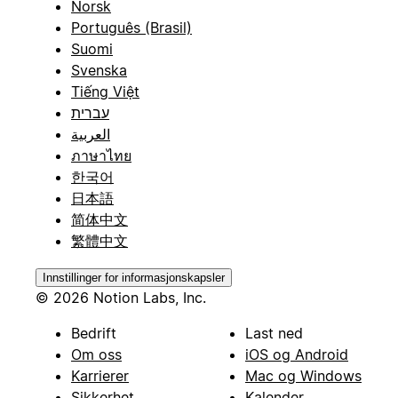
Norsk
Português (Brasil)
Suomi
Svenska
Tiếng Việt
עברית
العربية
ภาษาไทย
한국어
日本語
简体中文
繁體中文
Innstillinger for informasjonskapsler
© 2026 Notion Labs, Inc.
Bedrift
Last ned
Om oss
iOS og Android
Karrierer
Mac og Windows
Sikkerhet
Kalender