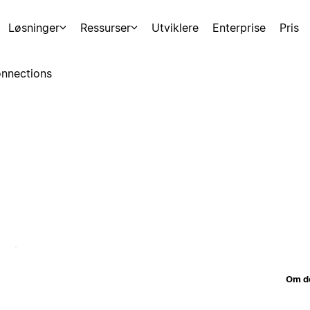
Løsninger
Ressurser
Utviklere
Enterprise
Pris
nnections
Om d