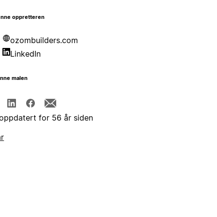
nne oppretteren
ozombuilders.com
LinkedIn
enne malen
 oppdatert for 56 år siden
år