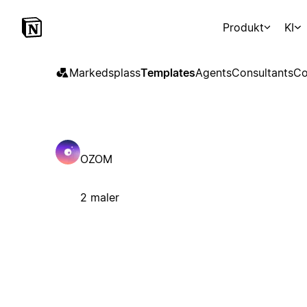
Produkt
KI
Markedsplass
Templates
Agents
Consultants
Co
OZOM
2 maler