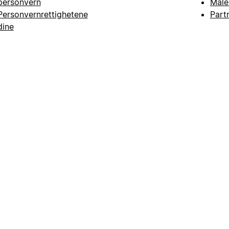
personvern
Male
Personvernrettighetene
Part
dine