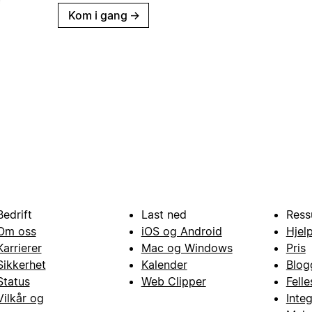
Kom i gang
→
Bedrift
Last ned
Ress
Om oss
iOS og Android
Hjel
Karrierer
Mac og Windows
Pris
Sikkerhet
Kalender
Blog
Status
Web Clipper
Fell
Vilkår og
Inte