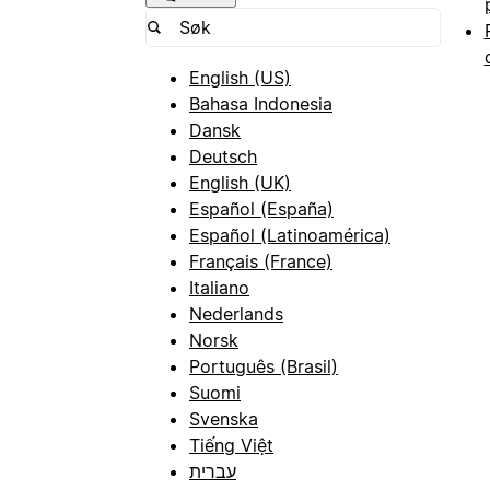
English (US)
Bahasa Indonesia
Dansk
Deutsch
English (UK)
Español (España)
Español (Latinoamérica)
Français (France)
Italiano
Nederlands
Norsk
Português (Brasil)
Suomi
Svenska
Tiếng Việt
עברית