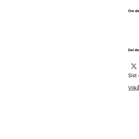
Om de
Del d
Sist
Vilk