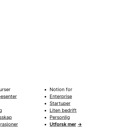
urser
Notion for
pesenter
Enterprise
Startuper
g
Liten bedrift
esskap
Personlig
grasjoner
Utforsk mer
→