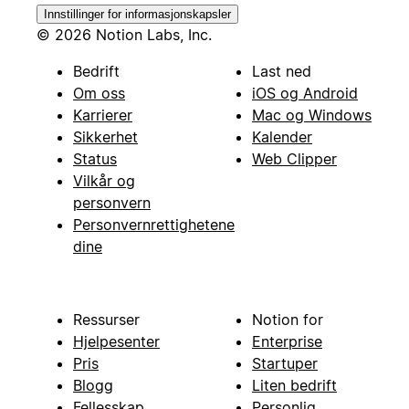
Innstillinger for informasjonskapsler
© 2026 Notion Labs, Inc.
Bedrift
Last ned
Om oss
iOS og Android
Karrierer
Mac og Windows
Sikkerhet
Kalender
Status
Web Clipper
Vilkår og
personvern
Personvernrettighetene
dine
Ressurser
Notion for
Hjelpesenter
Enterprise
Pris
Startuper
Blogg
Liten bedrift
Fellesskap
Personlig