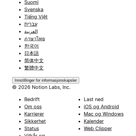
Suomi
Svenska
Tiếng Việt
עברית
العربية
ภาษาไทย
한국어
日本語
简体中文
繁體中文
Innstillinger for informasjonskapsler
© 2026 Notion Labs, Inc.
Bedrift
Last ned
Om oss
iOS og Android
Karrierer
Mac og Windows
Sikkerhet
Kalender
Status
Web Clipper
Vilkår og