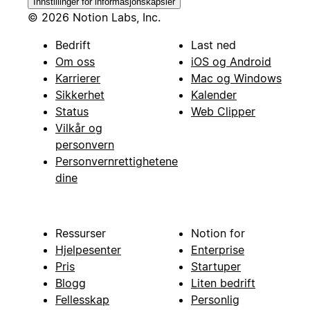
Innstillinger for informasjonskapsler
© 2026 Notion Labs, Inc.
Bedrift
Last ned
Om oss
iOS og Android
Karrierer
Mac og Windows
Sikkerhet
Kalender
Status
Web Clipper
Vilkår og
personvern
Personvernrettighetene
dine
Ressurser
Notion for
Hjelpesenter
Enterprise
Pris
Startuper
Blogg
Liten bedrift
Fellesskap
Personlig