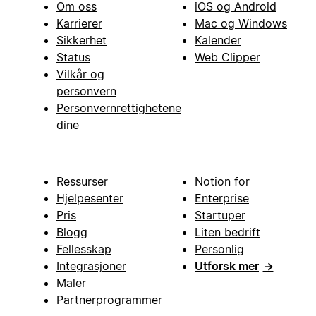
Om oss
iOS og Android
Karrierer
Mac og Windows
Sikkerhet
Kalender
Status
Web Clipper
Vilkår og
personvern
Personvernrettighetene
dine
Ressurser
Notion for
Hjelpesenter
Enterprise
Pris
Startuper
Blogg
Liten bedrift
Fellesskap
Personlig
Integrasjoner
Utforsk mer
→
Maler
Partnerprogrammer