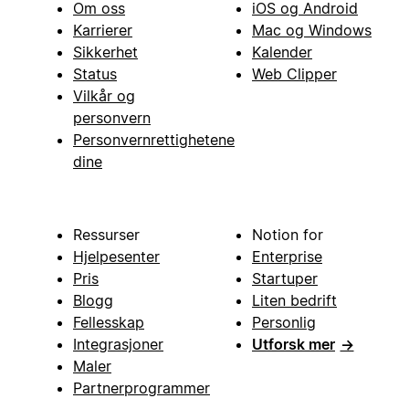
Om oss
iOS og Android
Karrierer
Mac og Windows
Sikkerhet
Kalender
Status
Web Clipper
Vilkår og
personvern
Personvernrettighetene
dine
Ressurser
Notion for
Hjelpesenter
Enterprise
Pris
Startuper
Blogg
Liten bedrift
Fellesskap
Personlig
Integrasjoner
Utforsk mer
→
Maler
Partnerprogrammer