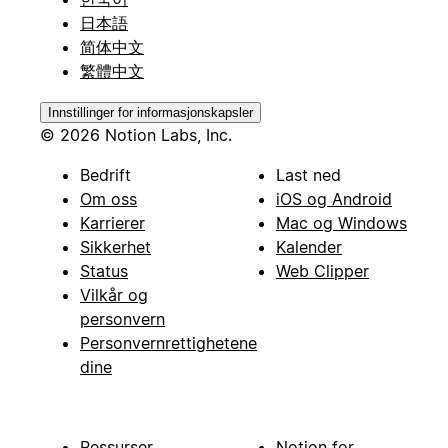
日本語
简体中文
繁體中文
Innstillinger for informasjonskapsler
© 2026 Notion Labs, Inc.
Bedrift
Last ned
Om oss
iOS og Android
Karrierer
Mac og Windows
Sikkerhet
Kalender
Status
Web Clipper
Vilkår og
personvern
Personvernrettighetene
dine
Ressurser
Notion for