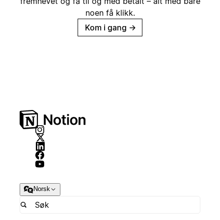
fremhevet og få til og med betalt – alt med bare
noen få klikk.
Kom i gang
→
Norsk