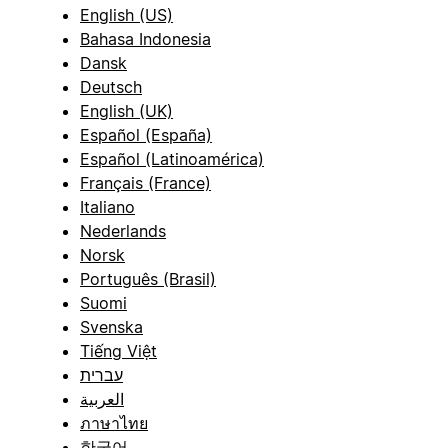
English (US)
Bahasa Indonesia
Dansk
Deutsch
English (UK)
Español (España)
Español (Latinoamérica)
Français (France)
Italiano
Nederlands
Norsk
Português (Brasil)
Suomi
Svenska
Tiếng Việt
עברית
العربية
ภาษาไทย
한국어