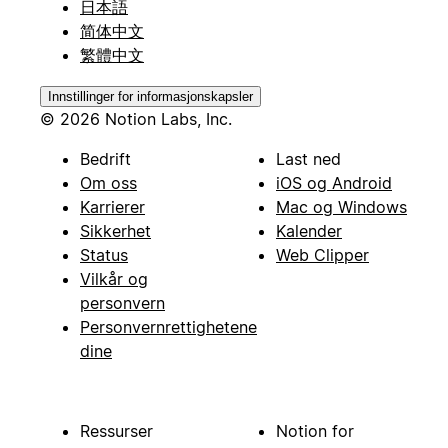
日本語
简体中文
繁體中文
Innstillinger for informasjonskapsler
© 2026 Notion Labs, Inc.
Bedrift
Last ned
Om oss
iOS og Android
Karrierer
Mac og Windows
Sikkerhet
Kalender
Status
Web Clipper
Vilkår og
personvern
Personvernrettighetene
dine
Ressurser
Notion for