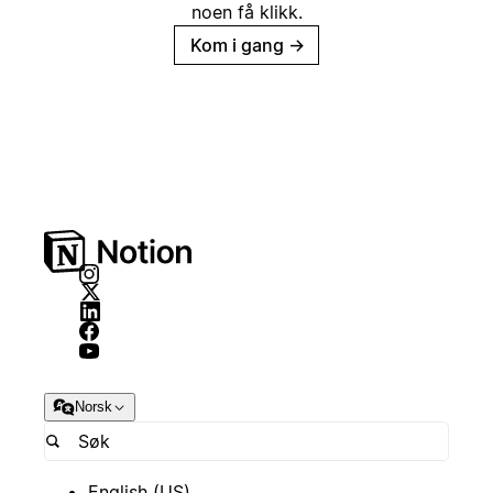
noen få klikk.
Kom i gang
→
Norsk
English (US)