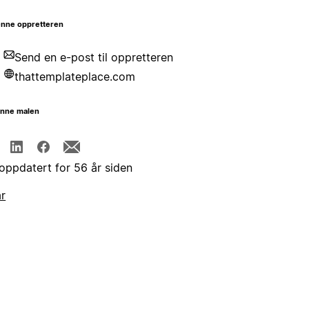
nne oppretteren
Send en e-post til oppretteren
thattemplateplace.com
enne malen
 oppdatert for 56 år siden
år