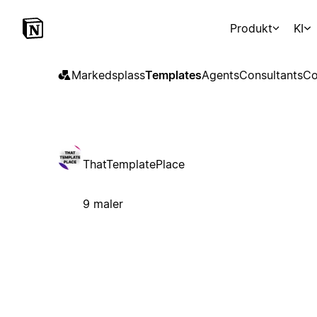
Produkt
KI
Markedsplass
Templates
Agents
Consultants
Co
ThatTemplatePlace
9 maler