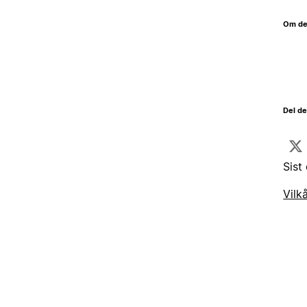
Om de
Del d
Sist
Vilk