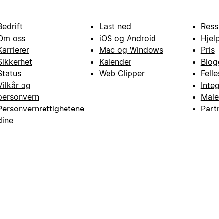
Bedrift
Last ned
Ress
Om oss
iOS og Android
Hjel
Karrierer
Mac og Windows
Pris
Sikkerhet
Kalender
Blog
Status
Web Clipper
Fell
Vilkår og
Inte
personvern
Male
Personvernrettighetene
Part
dine