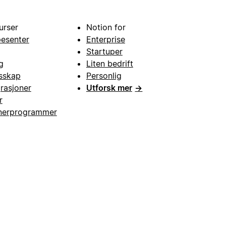
urser
Notion for
pesenter
Enterprise
Startuper
g
Liten bedrift
esskap
Personlig
grasjoner
Utforsk mer
→
r
nerprogrammer