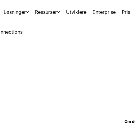
Løsninger
Ressurser
Utviklere
Enterprise
Pris
nnections
Om d