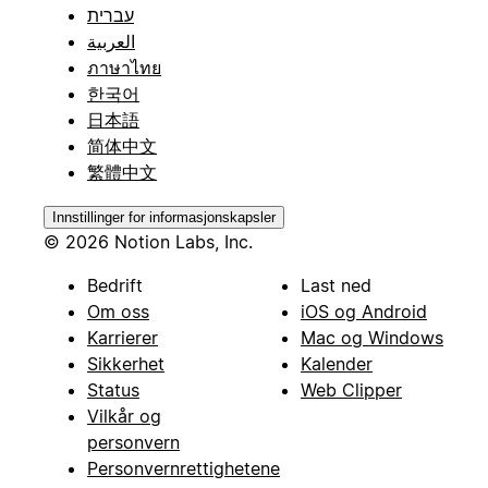
עברית
العربية
ภาษาไทย
한국어
日本語
简体中文
繁體中文
Innstillinger for informasjonskapsler
© 2026 Notion Labs, Inc.
Bedrift
Last ned
Om oss
iOS og Android
Karrierer
Mac og Windows
Sikkerhet
Kalender
Status
Web Clipper
Vilkår og
personvern
Personvernrettighetene