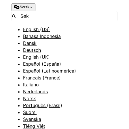
Norsk
English (US)
Bahasa Indonesia
Dansk
Deutsch
English (UK)
Español (España)
Español (Latinoamérica)
Français (France)
Italiano
Nederlands
Norsk
Português (Brasil)
Suomi
Svenska
Tiếng Việt