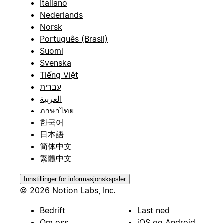
Italiano
Nederlands
Norsk
Português (Brasil)
Suomi
Svenska
Tiếng Việt
עברית
العربية
ภาษาไทย
한국어
日本語
简体中文
繁體中文
Innstillinger for informasjonskapsler
© 2026 Notion Labs, Inc.
Bedrift
Last ned
Om oss
iOS og Android