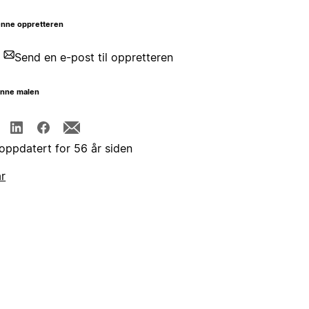
nne oppretteren
Send en e-post til oppretteren
enne malen
 oppdatert for 56 år siden
år