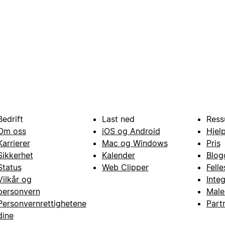
Bedrift
Last ned
Ress
Om oss
iOS og Android
Hjel
Karrierer
Mac og Windows
Pris
Sikkerhet
Kalender
Blog
Status
Web Clipper
Fell
Vilkår og
Inte
personvern
Male
Personvernrettighetene
Part
dine