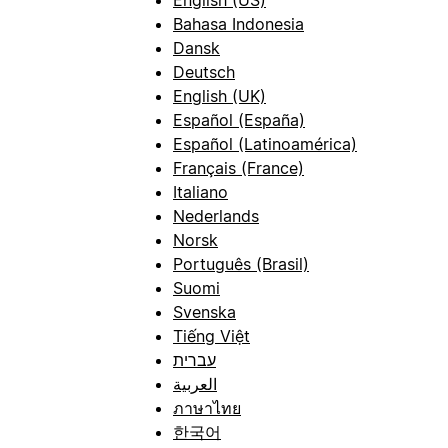
Bahasa Indonesia
Dansk
Deutsch
English (UK)
Español (España)
Español (Latinoamérica)
Français (France)
Italiano
Nederlands
Norsk
Português (Brasil)
Suomi
Svenska
Tiếng Việt
עברית
العربية
ภาษาไทย
한국어