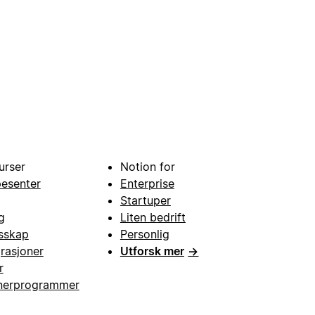
urser
Notion for
pesenter
Enterprise
Startuper
g
Liten bedrift
esskap
Personlig
grasjoner
Utforsk mer
→
r
nerprogrammer