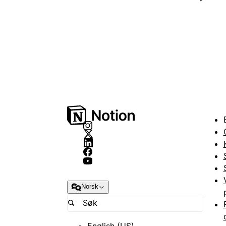
Norsk
English (US)