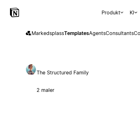
Produkt
KI
Markedsplass
Templates
Agents
Consultants
Co
The Structured Family
2 maler