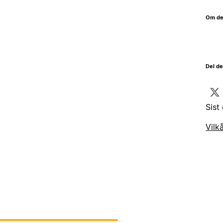
Om de
Del d
Sist
Vilk