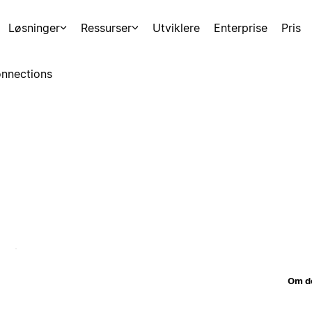
Løsninger
Ressurser
Utviklere
Enterprise
Pris
nnections
Om d