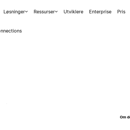
Løsninger
Ressurser
Utviklere
Enterprise
Pris
nnections
Om d