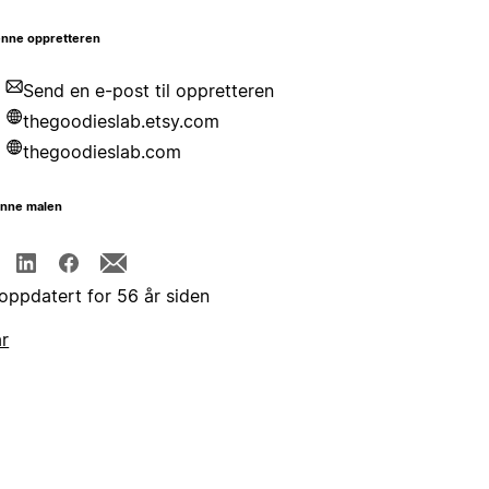
nne oppretteren
Send en e-post til oppretteren
thegoodieslab.etsy.com
thegoodieslab.com
enne malen
 oppdatert for 56 år siden
år