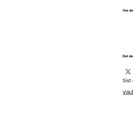
Om de
Del d
Sist
Vilk