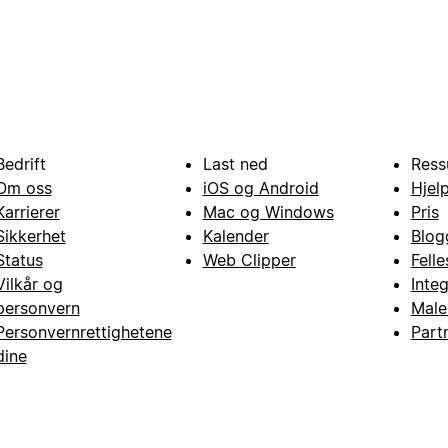
Bedrift
Last ned
Ress
Om oss
iOS og Android
Hjel
Karrierer
Mac og Windows
Pris
Sikkerhet
Kalender
Blog
Status
Web Clipper
Fell
Vilkår og
Inte
personvern
Male
Personvernrettighetene
Part
dine