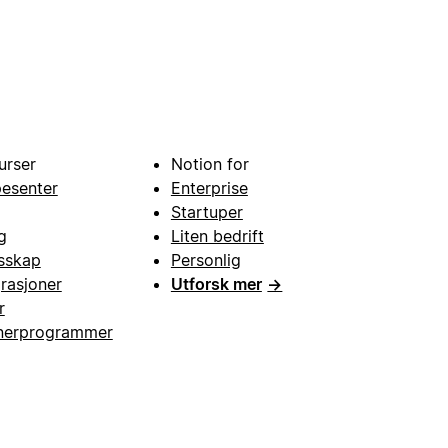
urser
Notion for
pesenter
Enterprise
Startuper
g
Liten bedrift
esskap
Personlig
grasjoner
Utforsk mer
→
r
nerprogrammer