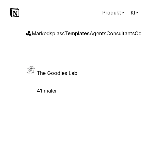
Produkt
KI
Markedsplass
Templates
Agents
Consultants
Co
The Goodies Lab
41 maler