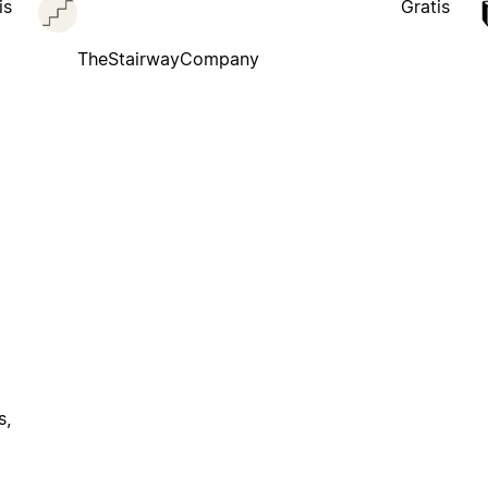
is
Gratis
TheStairwayCompany
s,