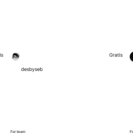
is
Gratis
desbyseb
For team
F