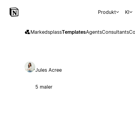
Produkt
KI
Markedsplass
Templates
Agents
Consultants
Co
Jules Acree
5 maler