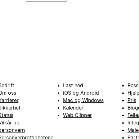
Bedrift
Last ned
Ress
Om oss
iOS og Android
Hjel
Karrierer
Mac og Windows
Pris
Sikkerhet
Kalender
Blog
Status
Web Clipper
Fell
Vilkår og
Inte
personvern
Male
Personvernrettighetene
Part