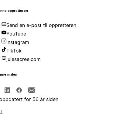
nne oppretteren
Send en e-post til oppretteren
YouTube
Instagram
TikTok
julesacree.com
enne malen
 oppdatert for 56 år siden
år