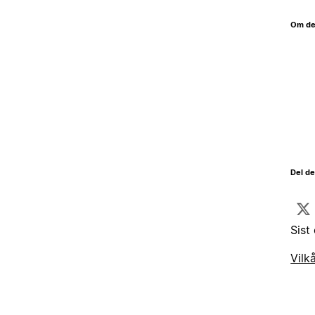
Om de
Del d
Sist
Vilk