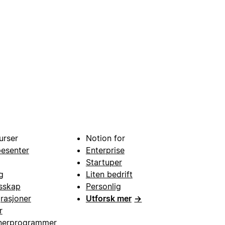
urser
Notion for
pesenter
Enterprise
Startuper
g
Liten bedrift
esskap
Personlig
grasjoner
Utforsk mer
→
r
nerprogrammer