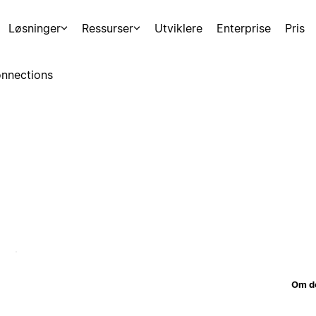
Løsninger
Ressurser
Utviklere
Enterprise
Pris
nnections
Om d