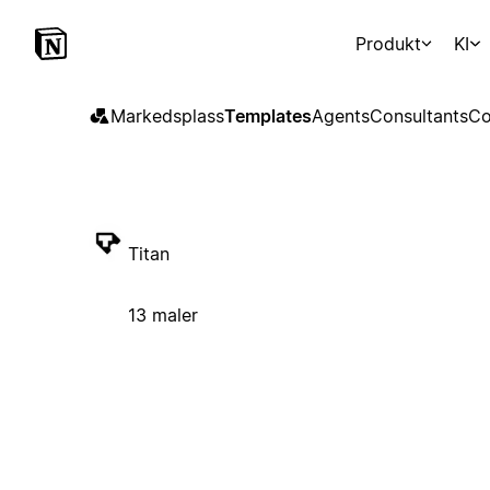
Produkt
KI
Markedsplass
Templates
Agents
Consultants
Co
Titan
13 maler