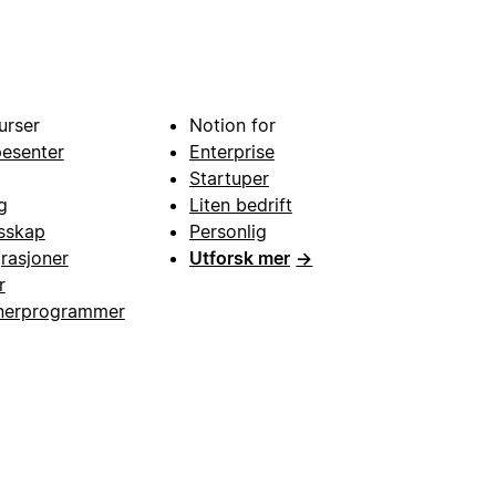
urser
Notion for
pesenter
Enterprise
Startuper
g
Liten bedrift
esskap
Personlig
grasjoner
Utforsk mer
→
r
nerprogrammer