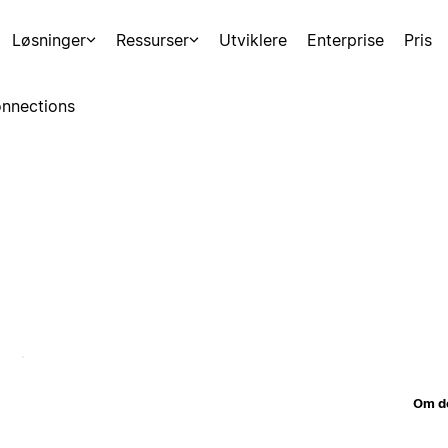
Løsninger
Ressurser
Utviklere
Enterprise
Pris
nnections
Om d