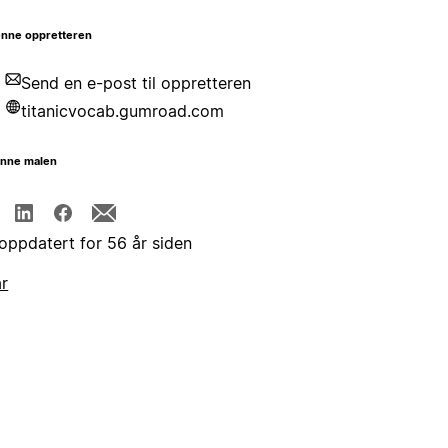
nne oppretteren
Send en e-post til oppretteren
titanicvocab.gumroad.com
enne malen
 oppdatert for 56 år siden
år