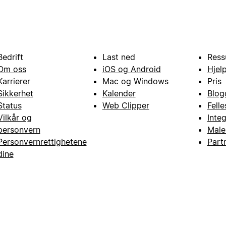
Bedrift
Last ned
Ress
Om oss
iOS og Android
Hjel
Karrierer
Mac og Windows
Pris
Sikkerhet
Kalender
Blog
Status
Web Clipper
Fell
Vilkår og
Inte
personvern
Male
Personvernrettighetene
Part
dine