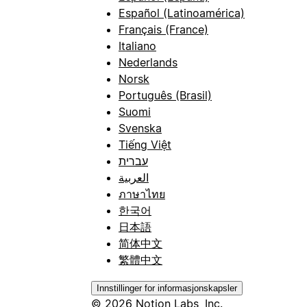
Español (Latinoamérica)
Français (France)
Italiano
Nederlands
Norsk
Português (Brasil)
Suomi
Svenska
Tiếng Việt
עברית
العربية
ภาษาไทย
한국어
日本語
简体中文
繁體中文
Innstillinger for informasjonskapsler
© 2026 Notion Labs, Inc.