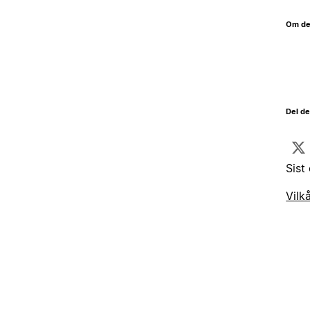
Om de
Del d
Sist
Vilk