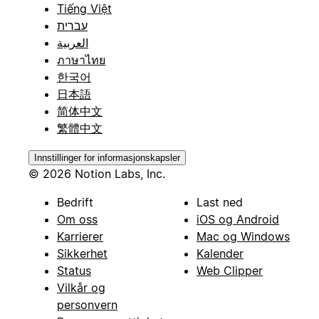
Tiếng Việt
עברית
العربية
ภาษาไทย
한국어
日本語
简体中文
繁體中文
Innstillinger for informasjonskapsler
© 2026 Notion Labs, Inc.
Bedrift
Last ned
Om oss
iOS og Android
Karrierer
Mac og Windows
Sikkerhet
Kalender
Status
Web Clipper
Vilkår og
personvern