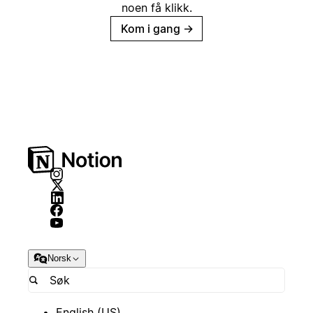
noen få klikk.
Kom i gang
→
Norsk
English (US)