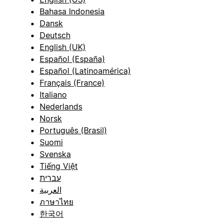
Bahasa Indonesia
Dansk
Deutsch
English (UK)
Español (España)
Español (Latinoamérica)
Français (France)
Italiano
Nederlands
Norsk
Português (Brasil)
Suomi
Svenska
Tiếng Việt
עברית
العربية
ภาษาไทย
한국어