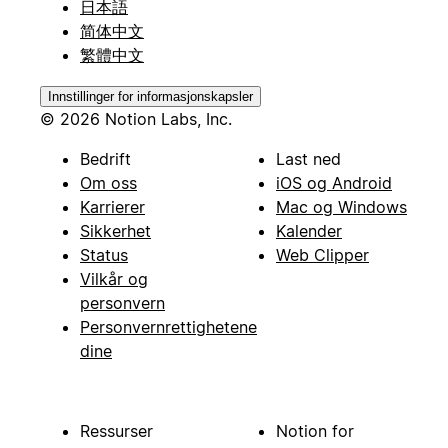
日本語
简体中文
繁體中文
Innstillinger for informasjonskapsler
© 2026 Notion Labs, Inc.
Bedrift
Last ned
Om oss
iOS og Android
Karrierer
Mac og Windows
Sikkerhet
Kalender
Status
Web Clipper
Vilkår og
personvern
Personvernrettighetene
dine
Ressurser
Notion for