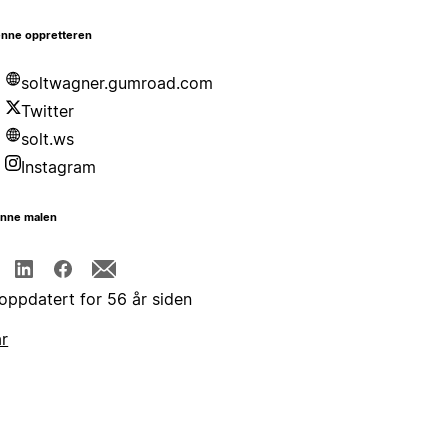
nne oppretteren
soltwagner.gumroad.com
Twitter
solt.ws
Instagram
enne malen
 oppdatert for 56 år siden
år