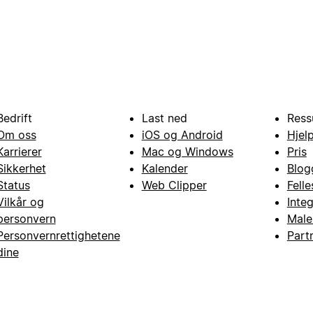
Bedrift
Last ned
Ress
Om oss
iOS og Android
Hjel
Karrierer
Mac og Windows
Pris
Sikkerhet
Kalender
Blog
Status
Web Clipper
Fell
Vilkår og
Inte
personvern
Male
Personvernrettighetene
Part
dine