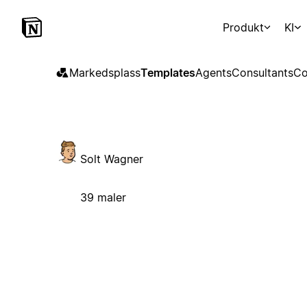
Produkt
KI
Markedsplass
Templates
Agents
Consultants
Co
Solt Wagner
39 maler