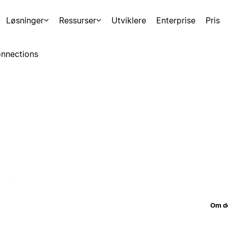
Løsninger
Ressurser
Utviklere
Enterprise
Pris
nnections
Om d