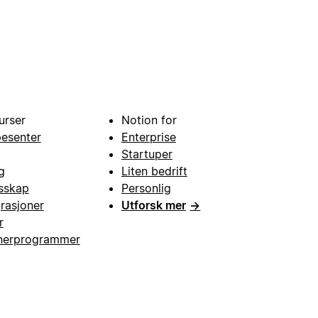
urser
Notion for
pesenter
Enterprise
Startuper
g
Liten bedrift
esskap
Personlig
grasjoner
Utforsk mer
→
r
nerprogrammer