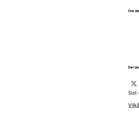
Om de
Del d
Sist
Vilk