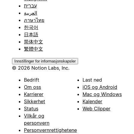
עברית
العربية
ภาษาไทย
한국어
日本語
简体中文
繁體中文
Innstillinger for informasjonskapsler
© 2026 Notion Labs, Inc.
Bedrift
Last ned
Om oss
iOS og Android
Karrierer
Mac og Windows
Sikkerhet
Kalender
Status
Web Clipper
Vilkår og
personvern
Personvernrettighetene