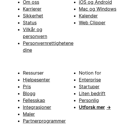
Om oss
iOS og Android
Karrierer
Mac og Windows
Sikkerhet
Kalender
Status
Web Clipper
Vilkår og
personvern
Personvernrettighetene
dine
Ressurser
Notion for
Hjelpesenter
Enterprise
Pris
Startuper
Blogg
Liten bedrift
Fellesskap
Personlig
Integrasjoner
Utforsk mer
→
Maler
Partnerprogrammer