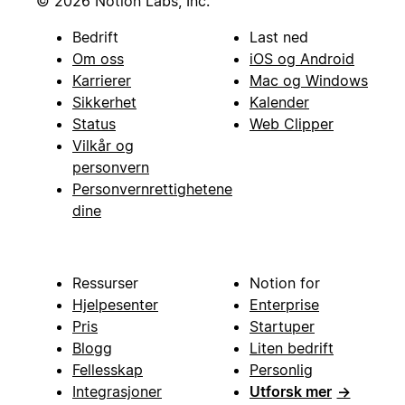
© 2026 Notion Labs, Inc.
Bedrift
Last ned
Om oss
iOS og Android
Karrierer
Mac og Windows
Sikkerhet
Kalender
Status
Web Clipper
Vilkår og
personvern
Personvernrettighetene
dine
Ressurser
Notion for
Hjelpesenter
Enterprise
Pris
Startuper
Blogg
Liten bedrift
Fellesskap
Personlig
Integrasjoner
Utforsk mer
→