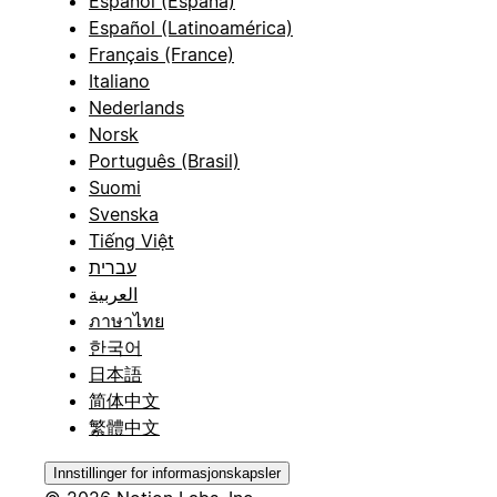
Español (España)
Español (Latinoamérica)
Français (France)
Italiano
Nederlands
Norsk
Português (Brasil)
Suomi
Svenska
Tiếng Việt
עברית
العربية
ภาษาไทย
한국어
日本語
简体中文
繁體中文
Innstillinger for informasjonskapsler