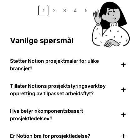
1
2
3
4
5
→
Vanlige spørsmål
Støtter Notion prosjektmaler for ulike
bransjer?
Tillater Notions prosjektstyringsverktøy
oppretting av tilpasset arbeidsflyt?
Hva betyr «komponentsbasert
prosjektledelse»?
Er Notion bra for prosjektledelse?