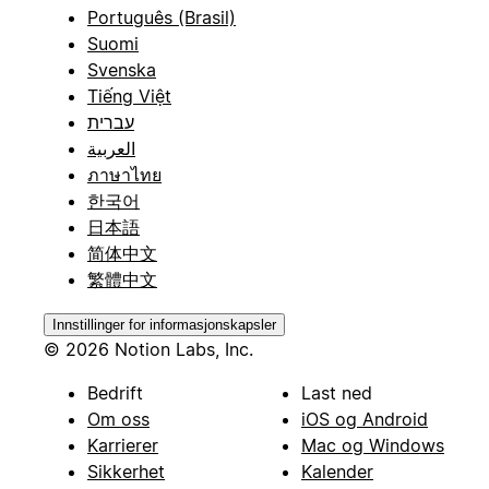
Português (Brasil)
Suomi
Svenska
Tiếng Việt
עברית
العربية
ภาษาไทย
한국어
日本語
简体中文
繁體中文
Innstillinger for informasjonskapsler
© 2026 Notion Labs, Inc.
Bedrift
Last ned
Om oss
iOS og Android
Karrierer
Mac og Windows
Sikkerhet
Kalender