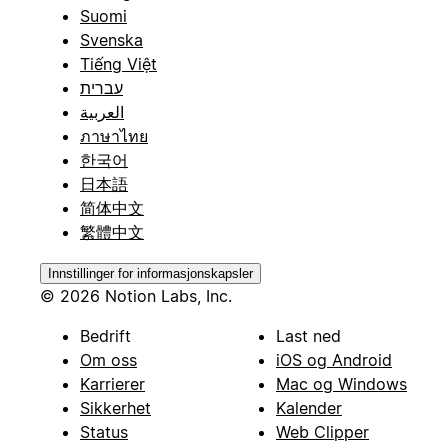
Suomi
Svenska
Tiếng Việt
עברית
العربية
ภาษาไทย
한국어
日本語
简体中文
繁體中文
Innstillinger for informasjonskapsler
© 2026 Notion Labs, Inc.
Bedrift
Last ned
Om oss
iOS og Android
Karrierer
Mac og Windows
Sikkerhet
Kalender
Status
Web Clipper