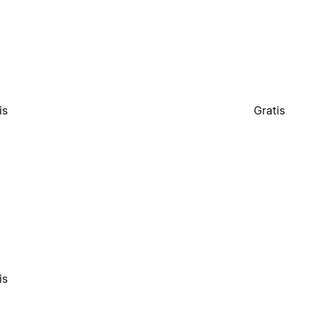
is
Gratis
is