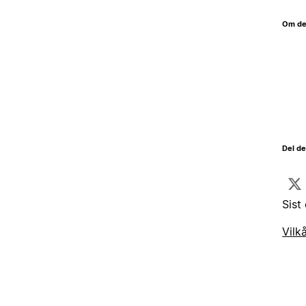
Om de
Del d
Sist
Vilk