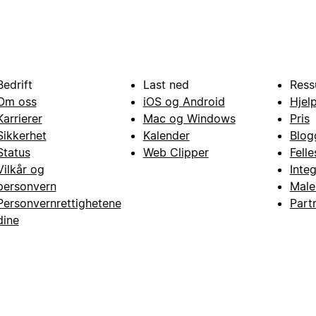
Bedrift
Last ned
Ress
Om oss
iOS og Android
Hjel
Karrierer
Mac og Windows
Pris
Sikkerhet
Kalender
Blog
Status
Web Clipper
Fell
Vilkår og
Inte
personvern
Male
Personvernrettighetene
Part
dine