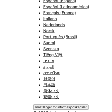
Español (España)
Español (Latinoamérica)
Français (France)
Italiano
Nederlands
Norsk
Português (Brasil)
Suomi
Svenska
Tiếng Việt
עברית
العربية
ภาษาไทย
한국어
日本語
简体中文
繁體中文
Innstillinger for informasjonskapsler