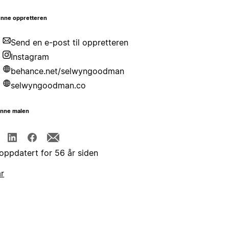
nne oppretteren
Send en e-post til oppretteren
Instagram
behance.net/selwyngoodman
selwyngoodman.co
enne malen
 oppdatert for 56 år siden
år