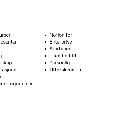
urser
Notion for
pesenter
Enterprise
Startuper
g
Liten bedrift
esskap
Personlig
grasjoner
Utforsk mer
→
r
nerprogrammer