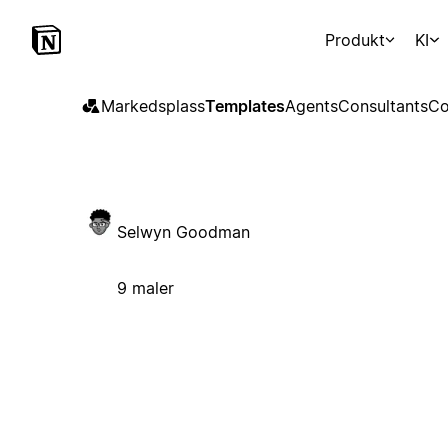
Produkt
KI
Markedsplass
Templates
Agents
Consultants
Co
Selwyn Goodman
9 maler