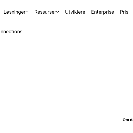
Løsninger
Ressurser
Utviklere
Enterprise
Pris
nnections
Om d