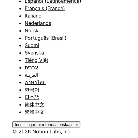
Español (Latinoamérica)
Français (France)
Italiano
Nederlands
Norsk
Português (Brasil)
Suomi
Svenska
Tiếng Việt
עברית
العربية
ภาษาไทย
한국어
日本語
简体中文
繁體中文
Innstillinger for informasjonskapsler
© 2026 Notion Labs, Inc.