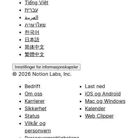
Tiếng Việt
עברית
العربية
ภาษาไทย
한국어
日本語
简体中文
繁體中文
Innstillinger for informasjonskapsler
© 2026 Notion Labs, Inc.
Bedrift
Last ned
Om oss
iOS og Android
Karrierer
Mac og Windows
Sikkerhet
Kalender
Status
Web Clipper
Vilkår og
personvern
Personvernrettighetene