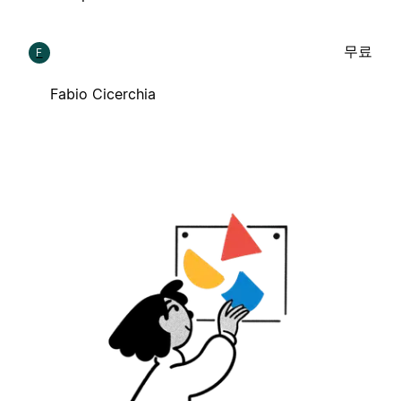
무료
F
Fabio Cicerchia