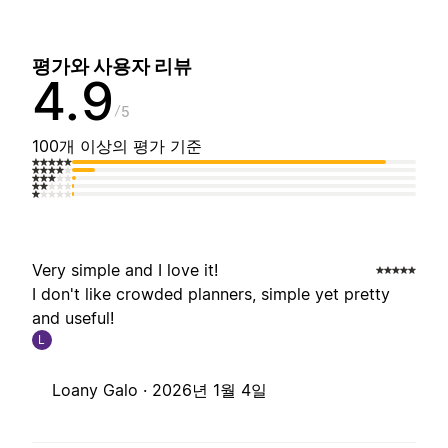
평가와 사용자 리뷰
4.9
5
100개 이상의 평가 기준
Very simple and I love it!
I don't like crowded planners, simple yet pretty
and useful!
L
Loany Galo ·
2026년 1월 4일