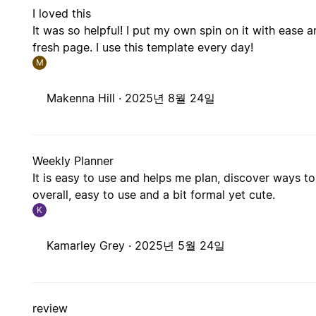
I loved this
It was so helpful! I put my own spin on it with ease
fresh page. I use this template every day!
M
Makenna Hill ·
2025년 8월 24일
Weekly Planner
It is easy to use and helps me plan, discover ways to
overall, easy to use and a bit formal yet cute.
K
Kamarley Grey ·
2025년 5월 24일
review