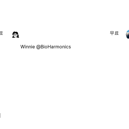
료
무료
Winnie @BioHarmonics
l