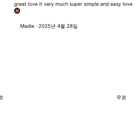
great love it very much super simple and easy love
M
Madie ·
2025년 4월 28일
료
무료