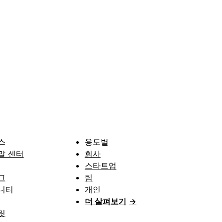
스
용도별
말 센터
회사
스타트업
그
팀
니티
개인
더 살펴보기
→
릿