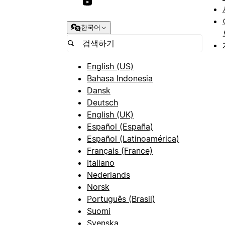
한국어
English (US)
Bahasa Indonesia
Dansk
Deutsch
English (UK)
Español (España)
Español (Latinoamérica)
Français (France)
Italiano
Nederlands
Norsk
Português (Brasil)
Suomi
Svenska