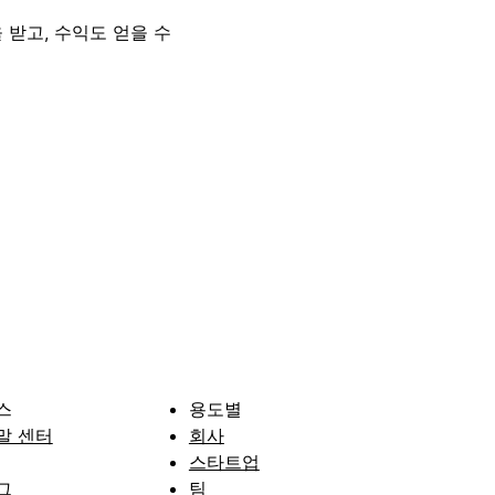
 받고, 수익도 얻을 수
스
용도별
말 센터
회사
스타트업
그
팀